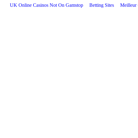
UK Online Casinos Not On Gamstop
Betting Sites
Meilleur